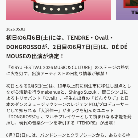
2026.05.01
初⽇の6⽉6⽇(⼟)には、TENDRE・Ovall・
DONGROSSOが、2⽇⽬の6⽉7⽇(⽇)は、DÉ DÉ
MOUSEの出演が決定！
『KIRYU FESTIVAL 2026 MUSIC & CULTURE』のステージの熱気
に⽕を灯す、出演アーティストの⽇割り情報が解禁！
初⽇となる6⽉6⽇(⼟)は、10年以上前に桐⽣市に移住し拠点とし
ながら活動を⾏うmabanuaと、Shingo Suzuki、関⼝シンゴに
よるトリオバンド『Ovall』、桐⽣市出⾝の『どんぐりず』と⽇
本のダンスミュージックシーンのレジェンドDJ/プロデューサー
として知られる『⼤沢伸⼀』がタッグを組んだユニット
『DONGROSSO』、マルチプレイヤーとして類まれなる才能を発
揮し、現代の⾳楽シーンを牽引する『TENDRE』が出演！
6⽉7⽇(⽇)には、バンドシーンとクラブシーンから、あらゆる枠