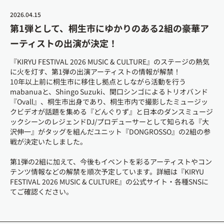
2026.04.15
第1弾として、桐生市にゆかりのある2組の豪華ア
ーティストの出演が決定！
『KIRYU FESTIVAL 2026 MUSIC & CULTURE』のステージの熱気
に火を灯す、第1弾の出演アーティストの情報が解禁！
10年以上前に桐生市に移住し拠点としながら活動を行う
mabanuaと、Shingo Suzuki、関口シンゴによるトリオバンド
『Ovall』、桐生市出身であり、桐生市内で撮影したミュージッ
クビデオが話題を集める『どんぐりず』と日本のダンスミュージ
ックシーンのレジェンドDJ/プロデューサーとして知られる『大
沢伸一』がタッグを組んだユニット『DONGROSSO』の2組の参
戦が決定いたしました。
第1弾の2組に加えて、今後もイベントを彩るアーティストやコン
テンツ情報などの解禁を順次予定しています。詳細は『KIRYU
FESTIVAL 2026 MUSIC & CULTURE』の公式サイト・各種SNSに
てご確認ください。