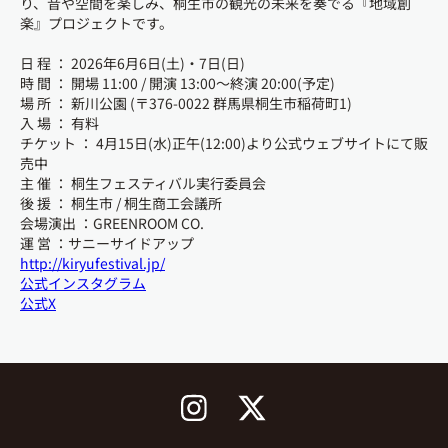
り、音や空間を楽しみ、桐生市の観光の未来を奏でる『地域創
楽』プロジェクトです。
日 程 ： 2026年6月6日(土)・7日(日)
時 間 ： 開場 11:00 / 開演 13:00〜終演 20:00(予定)
場 所 ： 新川公園 (〒376-0022 群馬県桐生市稲荷町1)
入 場 ： 有料
チケット ： 4月15日(水)正午(12:00)より公式ウェブサイトにて販
売中
主 催 ： 桐生フェスティバル実行委員会
後 援 ： 桐生市 / 桐生商工会議所
会場演出 ：GREENROOM CO.
運 営 ：サニーサイドアップ
http://kiryufestival.jp/
公式インスタグラム
公式X